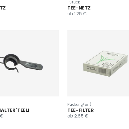
1 Stück
TZ
TEE-NETZ
€
ab 1.25 €
Packung(en)
ALTER 'TEELI'
TEE-FILTER
 €
ab 2.65 €