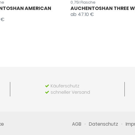
che
0,75l Flasche
NTOSHAN AMERICAN
AUCHENTOSHAN THREE 
ab 47.10 €
 €
Käuferschutz
schneller Versand
ke
·
·
AGB
Datenschutz
Imp