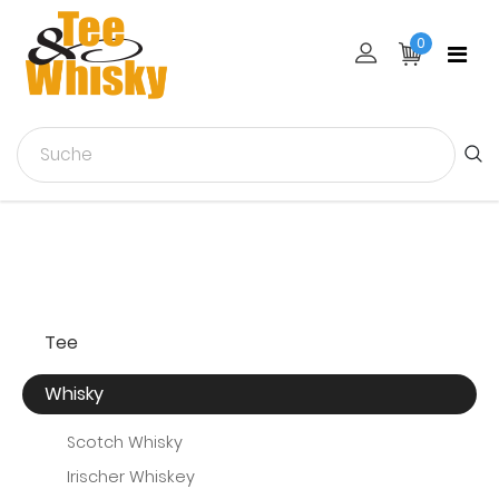
0
Tee
Whisky
Scotch Whisky
Irischer Whiskey