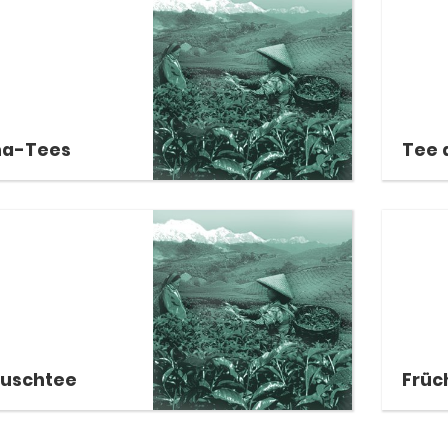
na-Tees
Tee 
buschtee
Früc