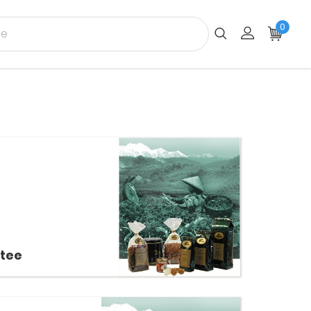
0
tee