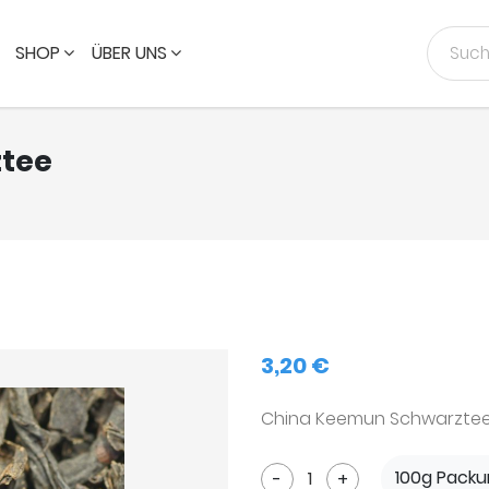
SHOP
ÜBER UNS
tee
3,20 €
China Keemun Schwarzte
100g Packu
-
+