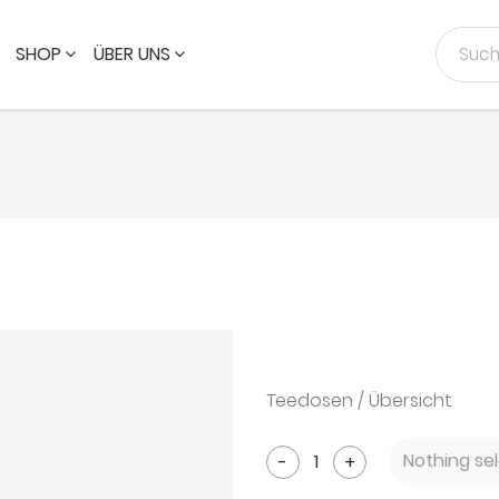
SHOP
ÜBER UNS
Teedosen / Übersicht
Nothing se
-
+