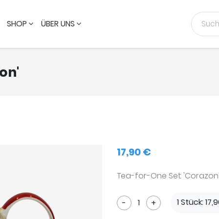
SHOP
ÜBER UNS
on'
17,90 €
Tea-for-One Set 'Corazon' /
1 Stück: 17,
-
+