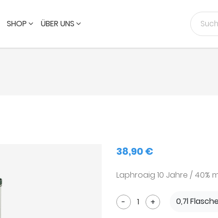
SHOP
ÜBER UNS
38,90 €
Laphroaig 10 Jahre / 40% m
0,7l Flasch
-
+