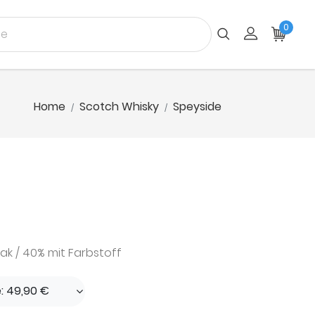
0
Home
Scotch Whisky
Speyside
Oak / 40% mit Farbstoff
e: 49,90 €