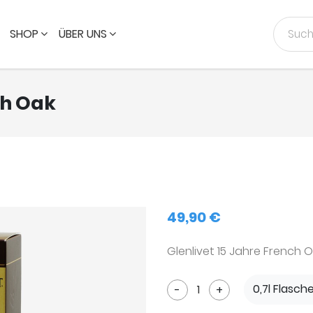
SHOP
ÜBER UNS
ch Oak
49,90 €
Glenlivet 15 Jahre French 
0,7l Flasch
-
+