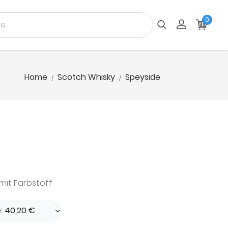
0
Home
Scotch Whisky
Speyside
 mit Farbstoff
e: 40,20 €