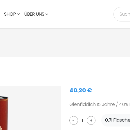
SHOP
ÜBER UNS
40,20 €
Glenfiddich 15 Jahre / 40%
0,7l Flasch
-
+