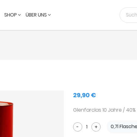
SHOP
ÜBER UNS
29,90 €
Glenfarclas 10 Jahre / 40%
0,7l Flasch
-
+