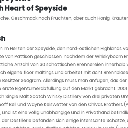
h Heart of Speyside
Eiche. Geschmack nach Früchten, aber auch Honig, Kräute
ch
Elgin im Herzen der Speyside, den nord-östlichen Highlands
te von Pattison geschlossen, nachdem der Whiskyboom End
ttliche Anzahl von 30 schottischen Brennereien innerhalb 
ch eigene floor maltings und arbeitet mit acht Brennblasen. 
n Besitzer Seagram. Allerdings muss man anfügen, das der
erste Eigentümerabfüllung auf den Markt gebracht. 2001 
ch Single Malt Scotch Whisky Distillery von drei privaten Un
eoff Bell und Wayne Keiswetter von den Chivas Brothers (P
d, und ist eine völlig unabhängige und in Privathand bef
der Destillerie befanden sich einige interssante Schätze,