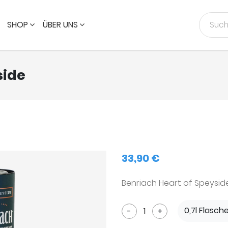
SHOP
ÜBER UNS
side
33,90 €
Benriach Heart of Speyside
0,7l Flasch
-
+