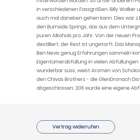
miterworben wurden. So unter anderem Peat
in verschiedenen Fassgrößen. Billy Walker
auch mal daneben gehen kann. Dies war z.B
den Burnside Springs, das aus dem Untergrun
puren Alkohols pro Jahr. Von der neuen Pro
destilliert, der Rest ist ungetorft. Das 
Ben Nevis genug Erfahrungen sammeln konnte
Eigentümerabfüllung in vielen Abfüllungen e
wunderbar süss, weist Aromen von Schokola
den Chivas Brothers - die GlenDronach Dis
abgeschlossen. 2011 wurde eine eigene Abf
Vertrag widerrufen