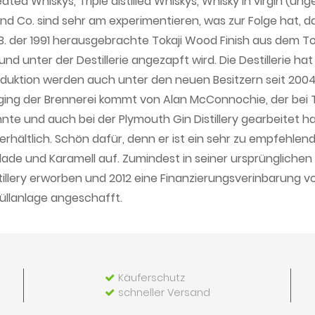
ed Whiskys, Triple distilled Whiskys, Whisky in virgin (u
 und Co. sind sehr am experimentieren, was zur Folge hat,
. der 1991 herausgebrachte Tokaji Wood Finish aus dem To
d unter der Destillerie angezapft wird. Die Destillerie hat 
duktion werden auch unter den neuen Besitzern seit 2004 
Managing der Brennerei kommt von Alan McConnochie, der be
 und auch bei der Plymouth Gin Distillery gearbeitet hat.
rhältlich. Schön dafür, denn er ist ein sehr zu empfehlend
de und Karamell auf. Zumindest in seiner ursprünglichen F
tillery erworben und 2012 eine Finanzierungsverinbarung v
üllanlage angeschafft.
Käuferschutz
schneller Versand