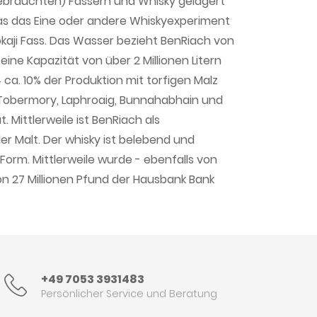
ngebrauchten) Fässern und Whisky gelagert
 das das Eine oder andere Whiskyexperiment
kaji Fass. Das Wasser bezieht BenRiach von
eine Kapazität von über 2 Millionen Litern
ca. 10% der Produktion mit torfigen Malz
i Tobermory, Laphroaig, Bunnahabhain und
 Mittlerweile ist BenRiach als
er Malt. Der whisky ist belebend und
orm. Mittlerweile wurde - ebenfalls von
on 27 Millionen Pfund der Hausbank Bank
+49 7053 3931483
Persönlicher Service und Beratung